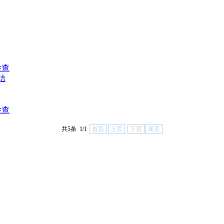
检查
结
检查
共5条 1/1
首页
上页
下页
尾页