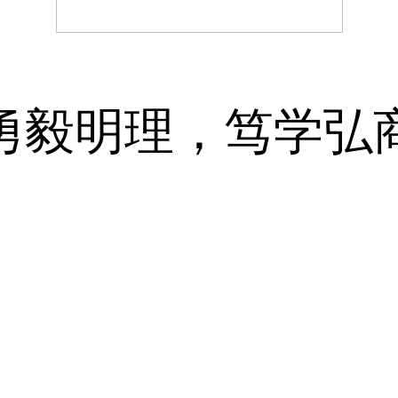
勇毅明理，笃学弘