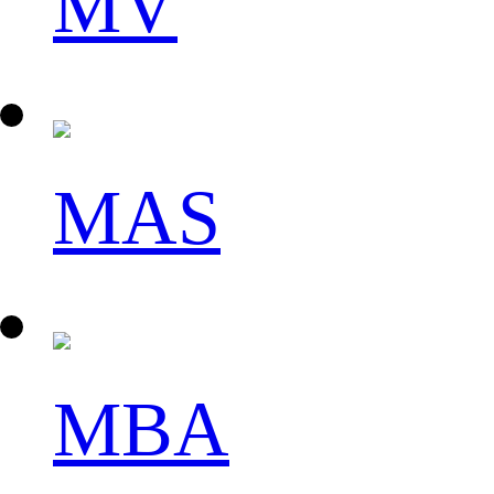
MV
MAS
MBA