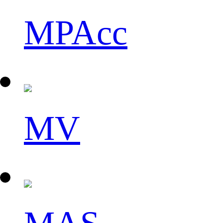
MPAcc
MV