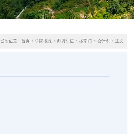
当前位置 :
首页
>
学院概况
>
师资队伍
>
按部门
>
会计系
> 正文