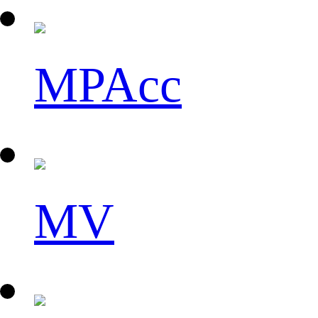
MPAcc
MV